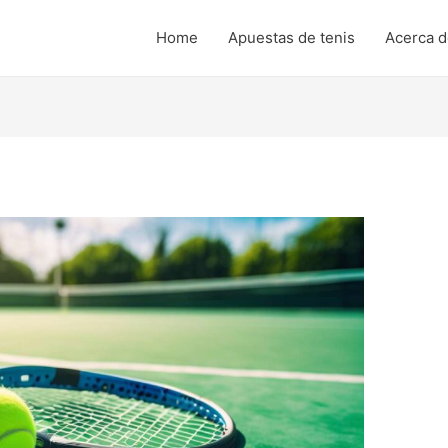
Home
Apuestas de tenis
Acerca 