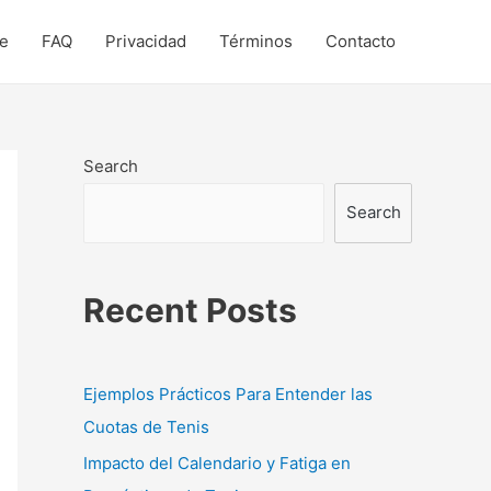
de
FAQ
Privacidad
Términos
Contacto
Search
Search
Recent Posts
Ejemplos Prácticos Para Entender las
Cuotas de Tenis
Impacto del Calendario y Fatiga en