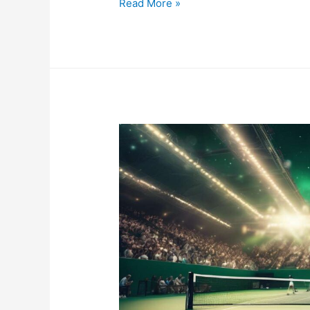
8
Read More »
métricas
útiles
para
Tennis
Betting
Predictions