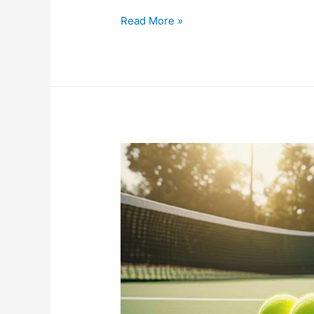
Estrategias
Read More »
para
Encontrar
las
Mejores
Apuestas
de
Tenis