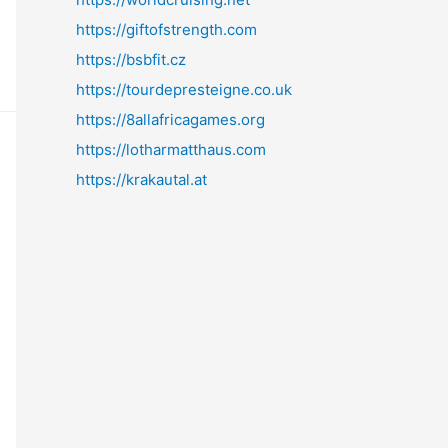
https://giftofstrength.com
https://bsbfit.cz
https://tourdepresteigne.co.uk
https://8allafricagames.org
https://lotharmatthaus.com
https://krakautal.at