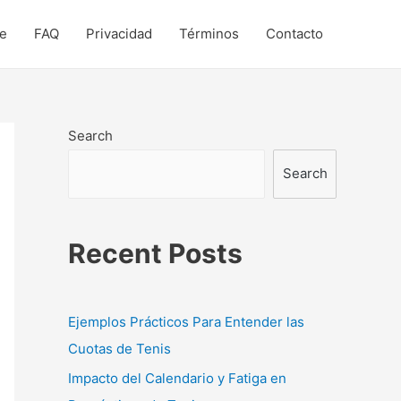
de
FAQ
Privacidad
Términos
Contacto
Search
Search
Recent Posts
Ejemplos Prácticos Para Entender las
Cuotas de Tenis
Impacto del Calendario y Fatiga en