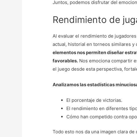
Juntos, podemos disfrutar del emocion
Rendimiento de jug
Al evaluar el rendimiento de jugadore
actual, historial en torneos similares 
elementos nos permiten diseñar estrat
favorables.
Nos emociona compartir es
el juego desde esta perspectiva, fort
Analizamos las estadísticas minucio
El porcentaje de victorias.
El rendimiento en diferentes tipo
Cómo han competido contra opon
Todo esto nos da una imagen clara de q