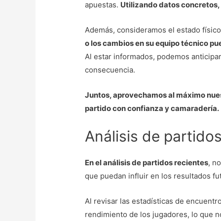
apuestas.
Utilizando datos concretos,
Además, consideramos el estado físico
o los cambios en su equipo técnico pue
Al estar informados, podemos anticipar
consecuencia.
Juntos, aprovechamos al máximo nuest
partido con confianza y camaradería.
Análisis de partido
En el análisis de partidos recientes
, n
que puedan influir en los resultados fu
Al revisar las estadísticas de encuent
rendimiento de los jugadores, lo que n