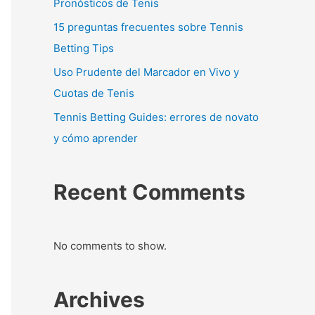
Pronósticos de Tenis
15 preguntas frecuentes sobre Tennis
Betting Tips
Uso Prudente del Marcador en Vivo y
Cuotas de Tenis
Tennis Betting Guides: errores de novato
y cómo aprender
Recent Comments
No comments to show.
Archives