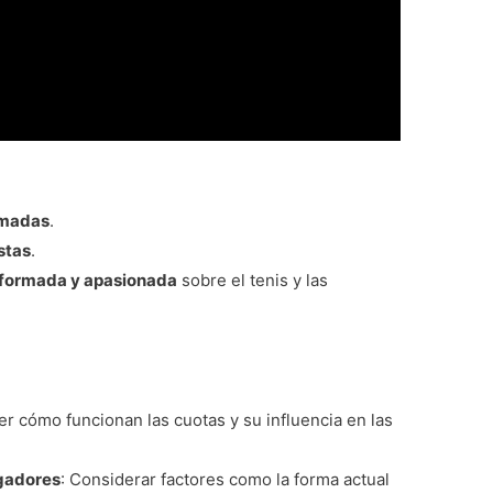
rmadas
.
stas
.
nformada y apasionada
sobre el tenis y las
er cómo funcionan las cuotas y su influencia en las
ugadores
: Considerar factores como la forma actual