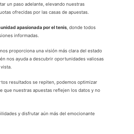
tar un paso adelante, elevando nuestras
cuotas ofrecidas por las casas de apuestas.
unidad apasionada por el tenis
, donde todos
siones informadas.
o nos proporciona una visión más clara del estado
ién nos ayuda a descubrir oportunidades valiosas
vista.
ertos resultados se repiten, podemos optimizar
e que nuestras apuestas reflejen los datos y no
lidades y disfrutar aún más del emocionante