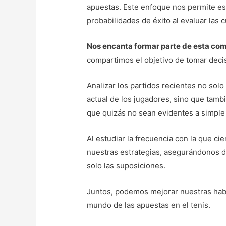
apuestas. Este enfoque nos permite es
probabilidades de éxito al evaluar las 
Nos encanta formar parte de esta com
compartimos el objetivo de tomar deci
Analizar los partidos recientes no sol
actual de los jugadores, sino que tamb
que quizás no sean evidentes a simple 
Al estudiar la frecuencia con la que ci
nuestras estrategias, asegurándonos d
solo las suposiciones.
Juntos, podemos mejorar nuestras habi
mundo de las apuestas en el tenis.