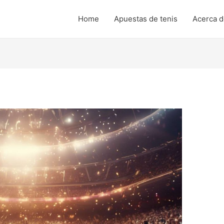
Home
Apuestas de tenis
Acerca 