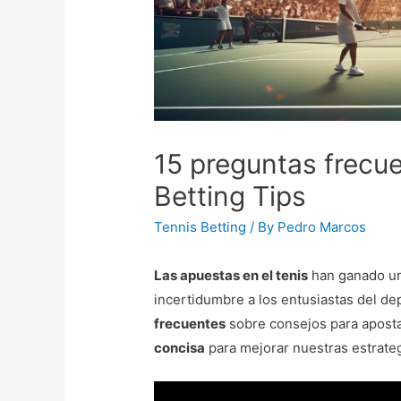
15 preguntas frecu
Betting Tips
Tennis Betting
/ By
Pedro Marcos
Las apuestas en el tenis
han ganado una
incertidumbre a los entusiastas del de
frecuentes
sobre consejos para aposta
concisa
para mejorar nuestras estrate