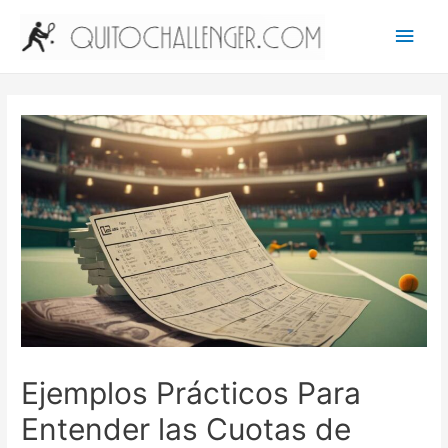
Main
Men
Ejemplos Prácticos Para
Entender las Cuotas de