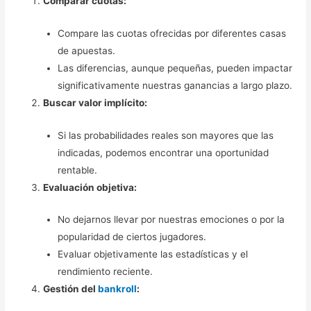
Comparar cuotas:
Compare las cuotas ofrecidas por diferentes casas
de apuestas.
Las diferencias, aunque pequeñas, pueden impactar
significativamente nuestras ganancias a largo plazo.
Buscar valor implícito:
Si las probabilidades reales son mayores que las
indicadas, podemos encontrar una oportunidad
rentable.
Evaluación objetiva:
No dejarnos llevar por nuestras emociones o por la
popularidad de ciertos jugadores.
Evaluar objetivamente las estadísticas y el
rendimiento reciente.
Gestión del
bankroll
: