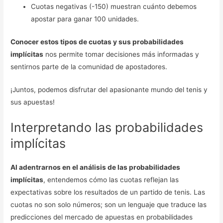
Cuotas negativas (-150) muestran cuánto debemos
apostar para ganar 100 unidades.
Conocer estos tipos de cuotas y sus probabilidades
implícitas
nos permite tomar decisiones más informadas y
sentirnos parte de la comunidad de apostadores.
¡Juntos, podemos disfrutar del apasionante mundo del tenis y
sus apuestas!
Interpretando las probabilidades
implícitas
Al adentrarnos en el análisis de las probabilidades
implícitas
, entendemos cómo las cuotas reflejan las
expectativas sobre los resultados de un partido de tenis. Las
cuotas no son solo números; son un lenguaje que traduce las
predicciones del mercado de apuestas en probabilidades