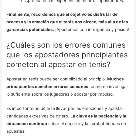
Aprenda de las experiencias de otros apostadores.
Finalmente, recordemos que el objetivo es disfrutar del
proceso y la emoción que el tenis nos ofrece, más allá de las
ganancias potenciales.
¡Apostemos con inteligencia y pasión!
¿Cuáles son los errores comunes
que los apostadores principiantes
cometen al apostar en tenis?
Apostar en tenis puede ser complicado al principio.
Muchos
principiantes cometen errores comunes
, como no investigar
lo suficiente sobre los jugadores o apostar por impulso.
Es importante no dejarse llevar por las emociones y apostar
cantidades excesivas de dinero.
La clave es la paciencia y la
educación continua
sobre el deporte y las probabilidades de
apuestas.