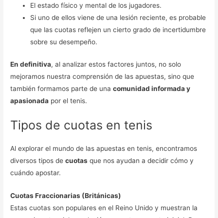
El estado físico y mental de los jugadores.
Si uno de ellos viene de una lesión reciente, es probable
que las cuotas reflejen un cierto grado de incertidumbre
sobre su desempeño.
En definitiva
, al analizar estos factores juntos, no solo
mejoramos nuestra comprensión de las apuestas, sino que
también formamos parte de una
comunidad informada y
apasionada
por el tenis.
Tipos de cuotas en tenis
Al explorar el mundo de las apuestas en tenis, encontramos
diversos tipos de
cuotas
que nos ayudan a decidir cómo y
cuándo apostar.
Cuotas Fraccionarias (Británicas)
Estas cuotas son populares en el Reino Unido y muestran la