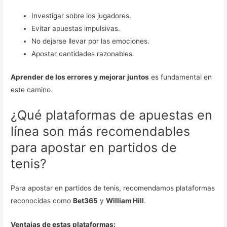
Investigar sobre los jugadores.
Evitar apuestas impulsivas.
No dejarse llevar por las emociones.
Apostar cantidades razonables.
Aprender de los errores y mejorar juntos
es fundamental en
este camino.
¿Qué plataformas de apuestas en
línea son más recomendables
para apostar en partidos de
tenis?
Para apostar en partidos de tenis, recomendamos plataformas
reconocidas como
Bet365
y
William Hill
.
Ventajas de estas plataformas: